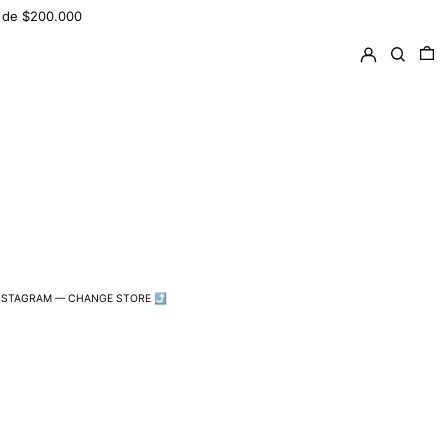
ir de $200.000
Ingresar
Buscar
0 
NSTAGRAM
—
CHANGE STORE ⤴︎