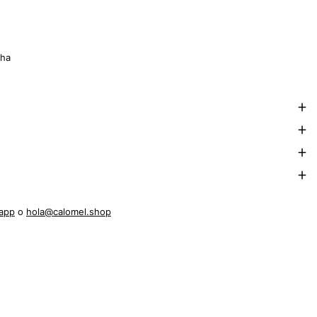
cha
app
o
hola@calomel.shop