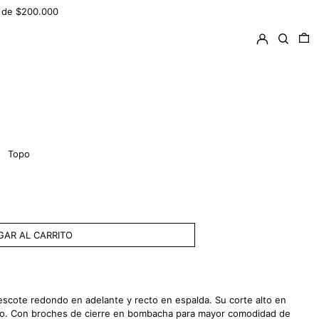
ir de $200.000
Ingresar
Buscar
0 
Topo
AR AL CARRITO
cote redondo en adelante y recto en espalda. Su corte alto en
po.
Con broches de cierre en bombacha para mayor comodidad de