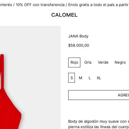
interés / 10% OFF con transferencia / Envío gratis a todo el país a part
JANA Body
Precio
$58.000,00
habitual
Color:
Rojo
Gris
Verde
Negro
Talle:
S
M
L
XL
AGREG
Body de algodón muy suave con es
pierna
estiliza las líneas del cuer