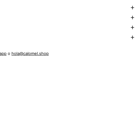
app
o
hola@calomel.shop