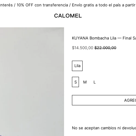
interés / 10% OFF con transferencia / Envío gratis a todo el país a part
KUYANA Bombacha Lila — Final S
Precio
Precio
$14.500,00
$22.000,00
habitual
de
venta
Color:
Lila
Talle:
S
M
L
AGREG
No se aceptan cambios ni devoluci