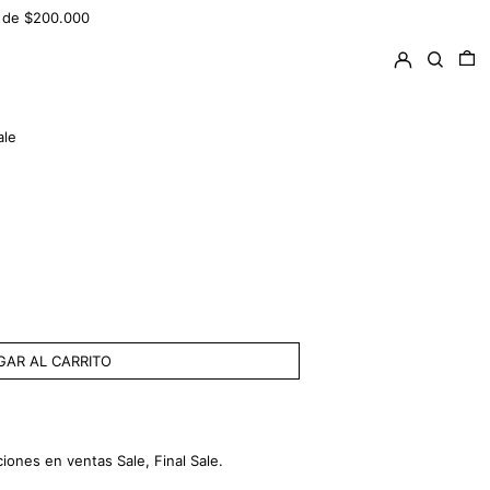
ir de $200.000
Ingresar
Buscar
0 
ale
AR AL CARRITO
ones en ventas Sale, Final Sale.