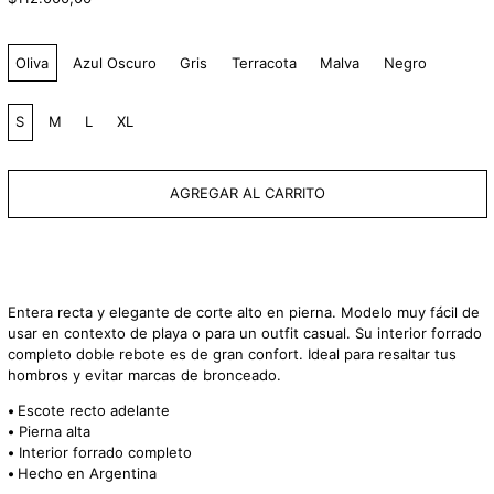
habitual
Color:
Oliva
Azul Oscuro
Gris
Terracota
Malva
Negro
Size:
S
M
L
XL
AGREGAR AL CARRITO
Entera recta y elegante de corte alto en pierna. Modelo muy fácil de
usar en contexto de playa o para un outfit casual. Su i
nterior forrado
completo doble rebote es de gran confort. Ideal para resaltar tus
hombros y evitar marcas de bronceado.
•
Escote recto adelante
•
Pierna alta
•
Interior forrado completo
•
Hecho en Argentina