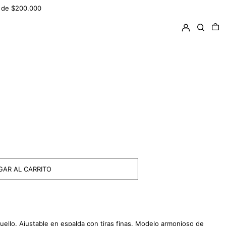
ir de $200.000
Ingresar
Buscar
0 
AR AL CARRITO
 cuello. Ajustable en espalda con tiras finas. Modelo armonioso de