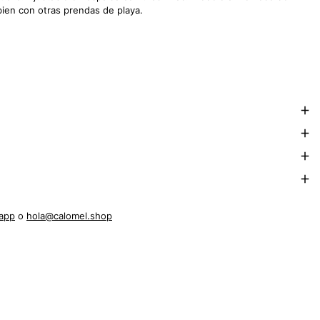
ien con otras prendas de playa.
app
o
hola@calomel.shop