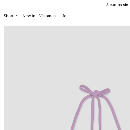
3 cuotas sin 
Shop
New in
Visitanos
Info