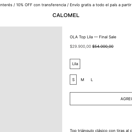
interés / 10% OFF con transferencia / Envío gratis a todo el país a part
OLA Top Lila — Final Sale
Precio
Precio
$29.900,00
$54.000,00
habitual
de
venta
Color:
Lila
Talle:
S
M
L
AGREG
Top triángulo clásico con tiras al