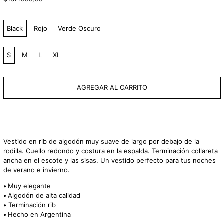
habitual
Color:
Black
Rojo
Verde Oscuro
Size:
S
M
L
XL
AGREGAR AL CARRITO
Vestido
en rib
de algodón muy suave de largo
por debajo de la
rodilla. Cuello redondo y costura en la espalda. Terminación collareta
ancha en el escote y las sisas. Un vestido perfecto para tus noches
de verano e invierno.
•
Muy elegante
•
Algodón de alta calidad
•
Terminación rib
•
Hecho en Argentina